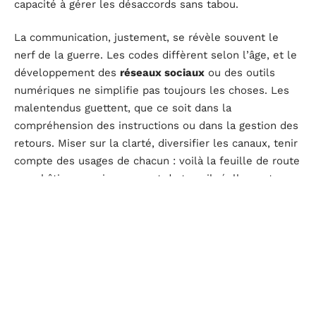
capacité à gérer les désaccords sans tabou.
La communication, justement, se révèle souvent le
nerf de la guerre. Les codes diffèrent selon l’âge, et le
développement des
réseaux sociaux
ou des outils
numériques ne simplifie pas toujours les choses. Les
malentendus guettent, que ce soit dans la
compréhension des instructions ou dans la gestion des
retours. Miser sur la clarté, diversifier les canaux, tenir
compte des usages de chacun : voilà la feuille de route
pour bâtir un environnement de travail réellement
inclusif.
L’organisation reste un autre défi de taille. Les attentes
autour de l’
équilibre entre travail et vie personnelle
ne
sont pas les mêmes d’une génération à l’autre. Les
plus jeunes réclament une plus grande autonomie,
tandis que les profils expérimentés privilégient la