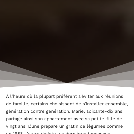
À l’heure où la plupart préfèrent s’éviter aux réunions
de famille, certains choisissent de s’installer ensemble,
génération contre génération. Marie, soixante-dix ans,
partage ainsi son appartement avec sa petite-fille de
vingt ans. L’une prépare un gratin de légumes comme
en 1968, l’autre dégote les dernières tendances