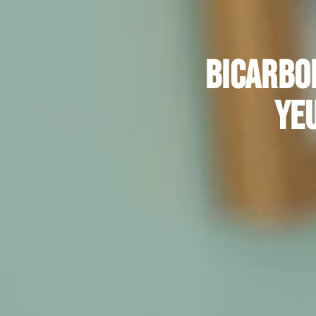
Bicarbo
yeu