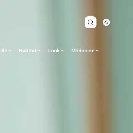
lle
Habitat
Look
Médecine