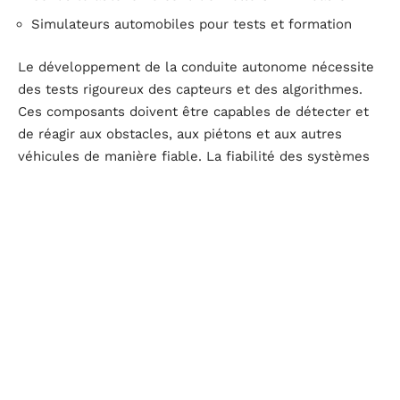
Simulateurs automobiles pour tests et formation
Le développement de la conduite autonome nécessite
des tests rigoureux des capteurs et des algorithmes.
Ces composants doivent être capables de détecter et
de réagir aux obstacles, aux piétons et aux autres
véhicules de manière fiable. La fiabilité des systèmes
de conduite autonome repose sur l’intégration parfaite
de ces technologies.
Le développement commercial de la conduite
autonome se poursuit à un rythme soutenu. Les
constructeurs s’efforcent de répondre aux exigences
réglementaires tout en optimisant l’expérience
utilisateur. La collaboration entre BMW et Mercedes
marque une étape fondamentale dans l’évolution de la
conduite autonome, ouvrant la voie à des véhicules de
plus en plus intelligents et sûrs.