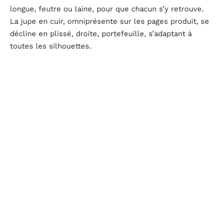
longue, feutre ou laine, pour que chacun s’y retrouve.
La jupe en cuir, omniprésente sur les pages produit, se
décline en plissé, droite, portefeuille, s’adaptant à
toutes les silhouettes.
Sur chaque page produit, les options pratiques se
multiplient : grandes poches, doublures zippées,
ceintures ajustables.
Les variations permettent de marier style et confort,
sans jamais sacrifier la personnalité.
En 2025, la
femme
s’inspire des figures comme Ester
Manas ou Simone Rocha pour affirmer une liberté de
ton et de silhouette. Sur Instagram, on assemble sans
complexe une jupe en cuir avec des bottes massives,
ou un imprimé léopard avec une maille
surdimensionnée. L’influence de la rue, relayée par
Pinterest, rend la mode plus ouverte : chacun