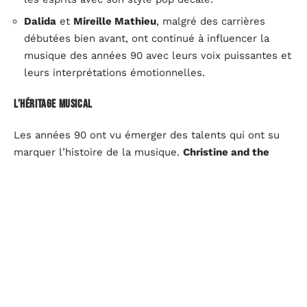
Dalida
et
Mireille Mathieu
, malgré des carrières
débutées bien avant, ont continué à influencer la
musique des années 90 avec leurs voix puissantes et
leurs interprétations émotionnelles.
L’héritage musical
Les années 90 ont vu émerger des talents qui ont su
marquer l’histoire de la musique.
Christine and the
Queens
et
Aya Nakamura
sont des exemples
contemporains d’artistes ayant puisé leur inspiration
dans cette période prolifique. Leur succès témoigne de
l’influence durable des icônes rousses des années 90
sur les générations actuelles.