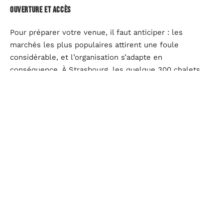
Ouverture et accès
Pour préparer votre venue, il faut anticiper : les
marchés les plus populaires attirent une foule
considérable, et l’organisation s’adapte en
conséquence. À Strasbourg, les quelque 300 chalets
accueillent les visiteurs de la fin novembre à Noël,
chaque jour du matin au soir. Privilégier les transports
collectifs s’avère judicieux : le centre-ville,
entièrement piéton, voit déferler des dizaines de
milliers de personnes quotidiennement. Les gares
SNCF et les parkings relais aux abords de la ville
facilitent l’accès sans stress.
À Cologne, l’essentiel des marchés se concentre autour
de la cathédrale, à quelques pas de la gare centrale.
Vienne, de son côté, célèbre la magie de Noël sur la
Rathausplatz, facilement accessible en tramway ou en